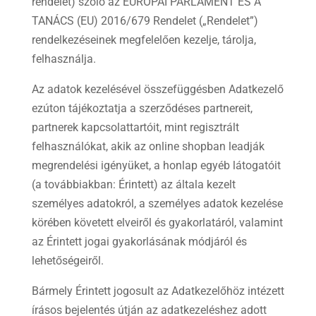
rendelet) szóló az EURÓPAI PARLAMENT ÉS A
TANÁCS (EU) 2016/679 Rendelet („Rendelet”)
rendelkezéseinek megfelelően kezelje, tárolja,
felhasználja.
Az adatok kezelésével összefüggésben Adatkezelő
ezúton tájékoztatja a szerződéses partnereit,
partnerek kapcsolattartóit, mint regisztrált
felhasználókat, akik az online shopban leadják
megrendelési igényüket, a honlap egyéb látogatóit
(a továbbiakban: Érintett) az általa kezelt
személyes adatokról, a személyes adatok kezelése
körében követett elveiről és gyakorlatáról, valamint
az Érintett jogai gyakorlásának módjáról és
lehetőségeiről.
Bármely Érintett jogosult az Adatkezelőhöz intézett
írásos bejelentés útján az adatkezeléshez adott