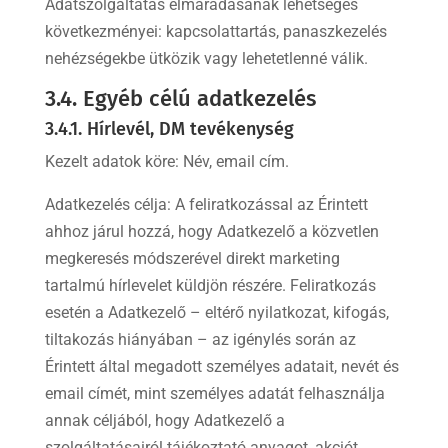
Adatszolgáltatás elmaradásának lehetséges
következményei: kapcsolattartás, panaszkezelés
nehézségekbe ütközik vagy lehetetlenné válik.
3.4. Egyéb célú adatkezelés
3.4.1. Hírlevél, DM tevékenység
Kezelt adatok köre: Név, email cím.
Adatkezelés célja: A feliratkozással az Érintett
ahhoz járul hozzá, hogy Adatkezelő a közvetlen
megkeresés módszerével direkt marketing
tartalmú hírlevelet küldjön részére. Feliratkozás
esetén a Adatkezelő – eltérő nyilatkozat, kifogás,
tiltakozás hiányában – az igénylés során az
Érintett által megadott személyes adatait, nevét és
email címét, mint személyes adatát felhasználja
annak céljából, hogy Adatkezelő a
szolgáltatásairól tájékoztató anyagot, akciót,