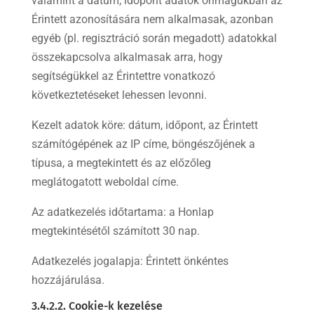
valamint a dátum, időpont adatok önmagukban az
Érintett azonosítására nem alkalmasak, azonban
egyéb (pl. regisztráció során megadott) adatokkal
összekapcsolva alkalmasak arra, hogy
segítségükkel az Érintettre vonatkozó
következtetéseket lehessen levonni.
Kezelt adatok köre: dátum, időpont, az Érintett
számítógépének az IP címe, böngészőjének a
típusa, a megtekintett és az előzőleg
meglátogatott weboldal címe.
Az adatkezelés időtartama: a Honlap
megtekintésétől számított 30 nap.
Adatkezelés jogalapja: Érintett önkéntes
hozzájárulása.
3.4.2.2. Cookie-k kezelése