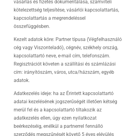
vásárlás és fizetés dokumentálása, számviteli
kötelezettség teljesítése, vásárlói kapcsolattartás,
kapcsolattartás a megrendeléssel
összefüggésben.
Kezelt adatok köre: Partner típusa (Végfelhasználó
cég vagy Viszonteladó), cégnév, székhely ország,
kapcsolattartó neve, e-mail cím, telefonszám.
Regisztrációt követen a szállítási és számlázási
cím: irányítószám, város, utca/házszám, egyéb
adatok.
Adatkezelés ideje: ha az Érintett kapcsolattartó
adatai kezelésének jogszerűségét illetően kétség
merül fel és a kapcsolattartó tiltakozik az
adatkezelés ellen, úgy ezen nyilatkozat
beérkezéséig, enélkül a partnerrel fennálló
szerződés megszűnését követő 5 éves elévülés