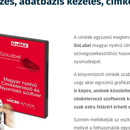
zés, adatbázis kezelés, cím
A címkék egyszerű megterv
GoLabel
magyar nyelvű címk
szövegszerkesztőhöz hasonl
nyomatképet.
A kinyomtatott címkék szab
vagy akár egyszínű grafikát i
is képes, aminek köszönh
címketervező szoftverek kö
csak extra felárért érhető e
Szintén mellékeljük az eszk
mellyel a felhasználók egy