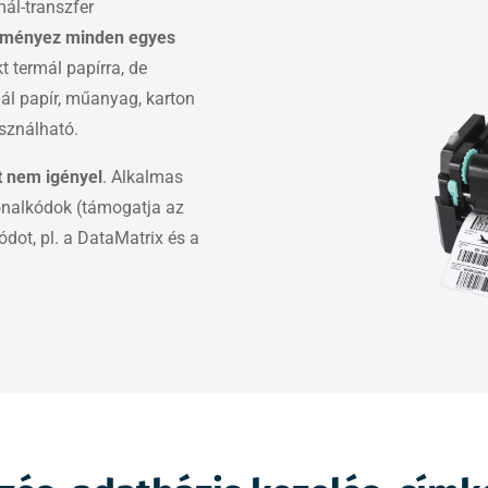
ál-transzfer
edményez minden egyes
t termál papírra, de
ál papír, műanyag, karton
sználható.
t nem igényel
. Alkalmas
 vonalkódok (támogatja az
dot, pl. a DataMatrix és a