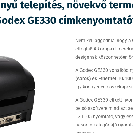
nyű telepítés, növekvő term
Godex GE330 címkenyomtató
Nem kell aggódnia, hogy a
elfoglal! A kompakt méretne
designnak köszönhetően ö
A Godex GE330 vonalkód n
(soros) és Ethernet 10/100
így könnyedén összekapcsolh
A Godex GE330 etikett nyom
belső szoftvere mind azt seg
EZ1105 nyomtató, vagy eset
hasonló kategóriájú nyomtat