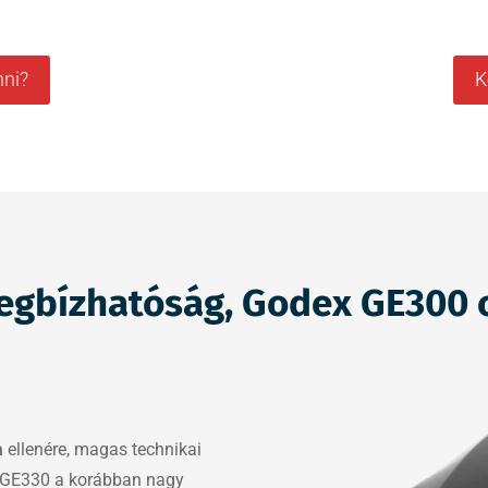
ni?
K
egbízhatóság, Godex GE300
a
ellenére, magas technikai
A GE330 a korábban nagy