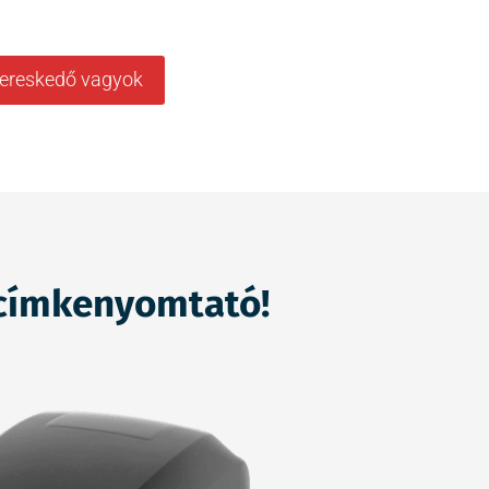
ereskedő vagyok
 címkenyomtató!