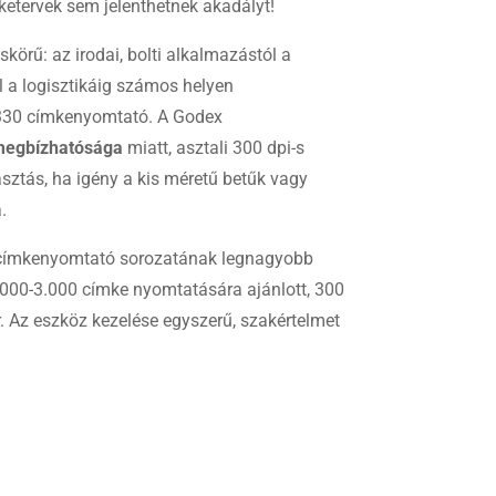
ketervek sem jelenthetnek akadályt!
skörű: az irodai, bolti alkalmazástól a
ül a logisztikáig számos helyen
330 címkenyomtató. A Godex
egbízhatósága
miatt, asztali 300 dpi-s
sztás, ha igény a kis méretű betűk vagy
.
i címkenyomtató sorozatának legnagyobb
.000-3.000 címke nyomtatására ajánlott, 300
er. Az eszköz kezelése egyszerű, szakértelmet