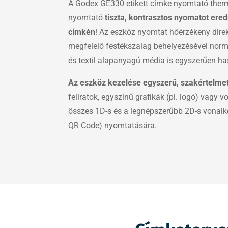
A Godex GE330 etikett címke nyomtató therm
nyomtató
tiszta, kontrasztos nyomatot er
címkén
! Az eszköz nyomtat hőérzékeny direk
megfelelő festékszalag behelyezésével norm
és textil alapanyagú média is egyszerűen ha
Az eszköz kezelése egyszerű, szakértelme
feliratok, egyszínű grafikák (pl. logó) vagy
összes 1D-s és a legnépszerűbb 2D-s vonalkó
QR Code) nyomtatására.