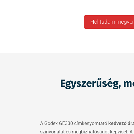
Hol tudom megven
Egyszerűség, m
A Godex GE330 címkenyomtató
kedvező ár
színvonalat és megbízhatóságot képvisel. 