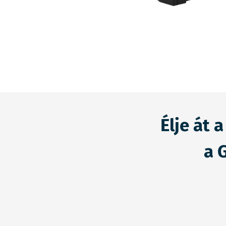
Élje át
a 