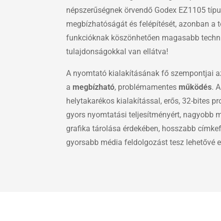
népszerűségnek örvendő Godex EZ1105 típust
megbízhatóságát és felépítését, azonban a t
funkcióknak köszönhetően magasabb techni
tulajdonságokkal van ellátva!
A nyomtató kialakításának fő szempontjai a
a
megbízható
, problémamentes
működés
. 
helytakarékos kialakítással, erős, 32-bites 
gyors nyomtatási teljesítményért, nagyobb 
grafika tárolása érdekében, hosszabb címk
gyorsabb média feldolgozást tesz lehetővé 