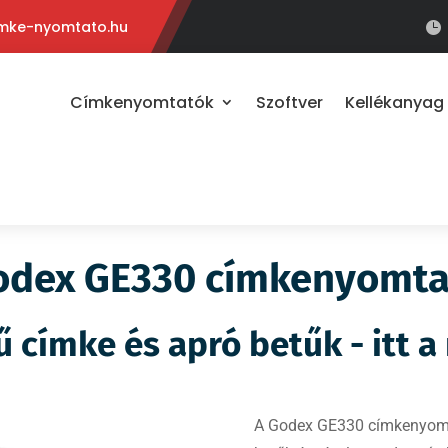
mke-nyomtato.hu

Címkenyomtatók
Szoftver
Kellékanyag
odex GE330 címkenyomta
ű címke és apró betűk - itt a
A Godex GE330 címkenyomt