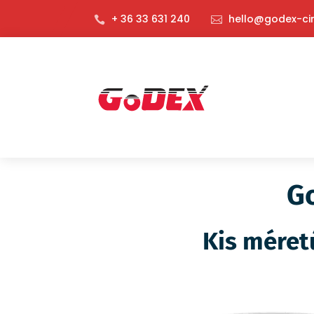
+ 36 33 631 240
hello@godex-ci


G
Kis méret