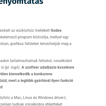
kenyomtatás
ezését az eszközhöz mellékelt
Godex
etervező program biztosítja, mellyel egy
óan, grafikus felületen tervezhetjük meg a
adon tartalmazhatnak feliratot, vonalkódot
s (pl. logó).
A szoftver adatbázis kezelésre
etően kiemelkedik a konkurens
zül, mert a legtöbb gyártónál ilyen funkció
l!
özhöz a Mac, Linux és Windows driver-t,
szerűen tudnak vonalkódos etiketteket