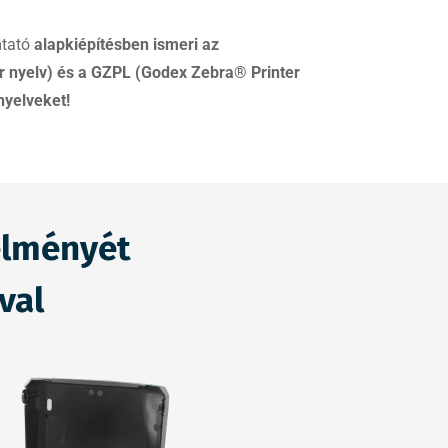
tató
alapkiépítésben ismeri az
 nyelv) és a GZPL (Godex Zebra® Printer
nyelveket!
élményét
val