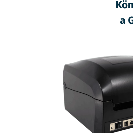
Kön
a 