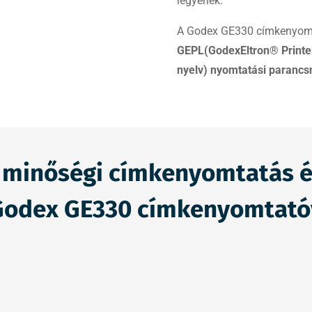
legyenek.
A Godex GE330 címkenyom
GEPL(GodexEltron® Printer
nyelv) nyomtatási parancs
 a minőségi címkenyomtatás 
Godex GE330 címkenyomtató