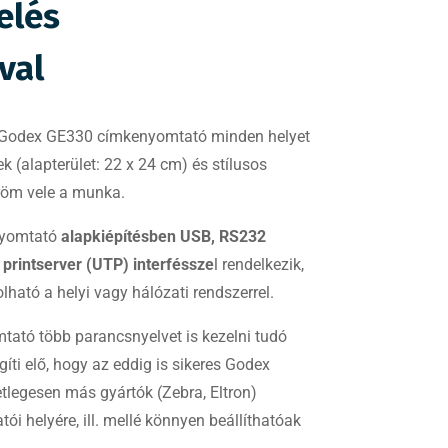
elés
val
 Godex GE330 címkenyomtató minden helyet
k (alapterület: 22 x 24 cm) és stílusos
röm vele a munka.
yomtató
alapkiépítésben USB, RS232
 printserver (UTP) interféssze
l rendelkezik,
ató a helyi vagy hálózati rendszerrel.
tató több parancsnyelvet is kezelni tudó
íti elő, hogy az eddig is sikeres Godex
legesen más gyártók (Zebra, Eltron)
ói helyére, ill. mellé könnyen beállíthatóak