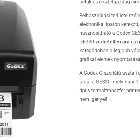
betűk és részletgazdag cím
Felhasználási területe széle
elektronikai iparon kereszt
hasznosítható a Godex GE
GE330
verhetetlen ára
és
m
kategóriában a legjobb vála
grafikai elemek nyomtatása
A Godex G szériájú asztal
tagja a GE330, mely napi 1
dpi-s termáltranszfer print
nem igényel!