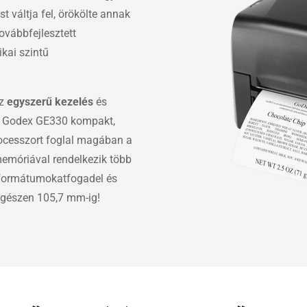
 váltja fel, örökölte annak
ovábbfejlesztett
kai szintű
z
egyszerű kezelés
és
A Godex GE330 kompakt,
processzort foglal magában a
memóriával rendelkezik több
eformátumokatfogadel és
egészen 105,7 mm-ig!