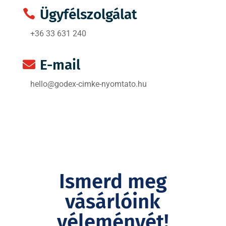
Ügyfélszolgálat

+36 33 631 240
E-mail

hello@godex-cimke-nyomtato.hu
Ismerd meg
vásárlóink
véleményét!