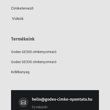
Címketervező
Videók
Termékeink
Godex GE300 címkenyomtató
Godex GE330 címkenyomtató
Kellékanyag
hello@godex-cimke-nyomtato.hu

Írj nekünk!